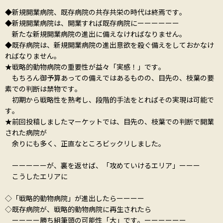
◆新規開業病院、既存病院の共存共栄の時代は終焉です。
◆新規開業病院は、開業すれば既存病院にーーーーーー
新たな新規開業病院の進出に備えなければなりません。
◆既存病院は、新規開業病院の進出意欲を殺ぐ備えをしておかなけ
ればなりません。
★戦略的動物病院の重要性が益々「実感！」です。
もちろん御予算あっての備えではあるものの、目先の、枝葉の要
素での判断は禁物です。
初期から戦略性を熟考し、段階的手法をとればその実現は可能で
す。
★前回投稿しましたマーケットでは、目先の、枝葉での判断で開業
された病院が
余りにも多く、正直なところビックリしました。
ーーーーーが、裏を返せば、「攻めていけるエリア」ーーー
こうしたエリアに
◇「戦略的動物病院」が進出したらーーーー
◇既存病院が、戦略的動物病院に再生されたら
ーーーー勝ち組筆頭の可能性「大」です。ーーーーーー