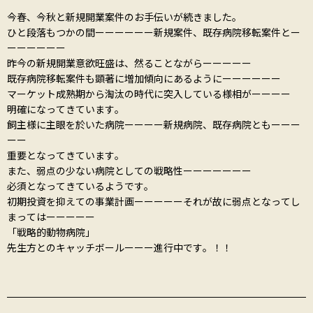
今春、今秋と新規開業案件のお手伝いが続きました。
ひと段落もつかの間ーーーーーー新規案件、既存病院移転案件とー
ーーーーーー
昨今の新規開業意欲旺盛は、然ることながらーーーーー
既存病院移転案件も顕著に増加傾向にあるようにーーーーーー
マーケット成熟期から淘汰の時代に突入している様相がーーーー
明確になってきています。
飼主様に主眼を於いた病院ーーーー新規病院、既存病院ともーーー
ーー
重要となってきています。
また、弱点の少ない病院としての戦略性ーーーーーーー
必須となってきているようです。
初期投資を抑えての事業計画ーーーーーそれが故に弱点となってし
まってはーーーーー
「戦略的動物病院」
先生方とのキャッチボールーーー進行中です。！！