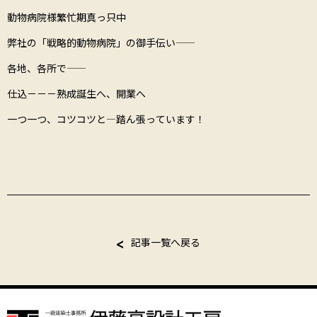
動物病院様―――繁忙期真っ只中――――――
弊社の「戦略的動物病院」の御手伝い―――――
各地、各所で―――――
仕込－－－熟成―――誕生へ、開業へ―――
一つ一つ、コツコツと――――踏ん張っています！
記事一覧へ戻る