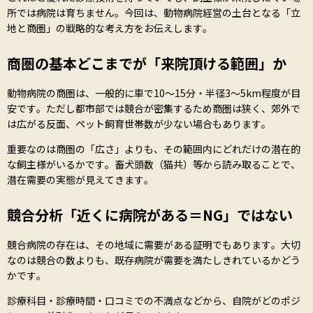
所では病院は育ちません。今回は、動物病院経営の土台となる「立
地と商圏」の戦略的な考え方をお伝えします。
商圏の基本――どこまでが「来院頂ける範囲」か
動物病院の商圏は、一般的に車で10〜15分・半径3〜5km程度が目
安です。ただし都市部では競合が密集するため商圏は狭く、郊外で
は広がる反面、ペット飼育世帯数が少ない場合もあります。
重要なのは商圏の「広さ」よりも、その範囲内にどれだけの潜在的
な飼主様がいるかです。畜犬頭数（猫共）等から読み取ることで、
潜在需要の実態が見えてきます。
競合分析――「近くに病院がある＝NG」ではない
競合病院の存在は、その地域に需要がある証明でもあります。大切
なのは競合の数よりも、既存病院が需要を満たしきれているかどう
かです。
診療科目・診療時間・口コミでの不満点などから、自院がどのポジ