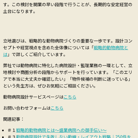
す。この検討を開業の早い段階で行うことが、長期的な安定経営の
土台になります。
立地選びは、戦略的な動物病院づくりの重要な一歩です。設計コン
セプトや経営視点を含めた全体像については「
戦略的動物病院と
は
」で詳しくご紹介しています。
弊社では動物病院に特化した病院設計・監理業務の一環として、立
地検討や商圏分析の段階からサポートを行っています。「このエリ
アで本当に大丈夫か確認したい」「物件候補の判断に迷っている」
という先生方は、ぜひお気軽にご相談ください。
動物病院設計サービスページは
こちら
お問い合わせフォームは
こちら
関連記事：
＃１
戦略的動物病院とは～盛業病院への御手伝い～
＃３
動物病院設計で失敗しない動線・レイアウト戦略｜250件を